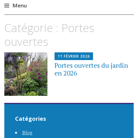
Menu
Aller
Catégorie :
Portes
au
contenu
ouvertes
principal
11 FÉVRIER 2026
Portes ouvertes du jardin
en 2026
Catégories
Blog