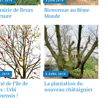
LET 2019
3 JUIN 2019
airie de fleurs
Bienvenue au 8ème
esure
Monde
L 2019
6 AVRIL 2019
é de l’île de
La plantation du
s : Urbi
nouveau châtaignier
nensis !