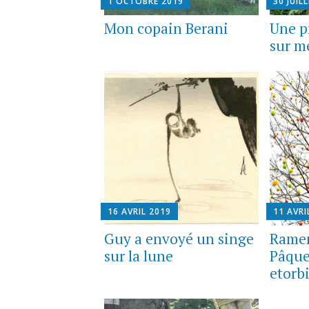
1 OCTOBRE 2019
30 JUIL
Mon copain Berani
Une pr
sur m
16 AVRIL 2019
11 AVRI
Guy a envoyé un singe
Ramen
sur la lune
Pâque
etorbi