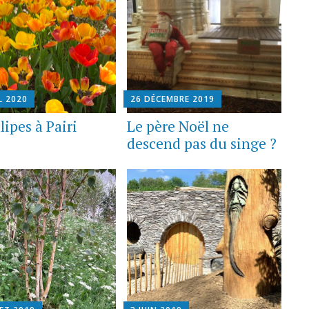
L 2020
26 DÉCEMBRE 2019
lipes à Pairi
Le père Noël ne
descend pas du singe ?