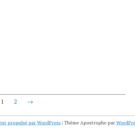
1
2
→
ent propulsé par WordPress
|
Thème Apostrophe par
WordPre