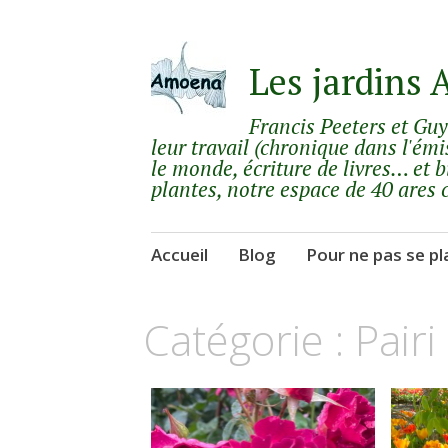
Les jardins
Francis Peeters et Gu
leur travail (chronique dans l'émi
le monde, écriture de livres… et b
plantes, notre espace de 40 ares 
Aller
Accueil
Blog
Pour ne pas se pl
au
contenu
Catégorie :
Pairi
principal