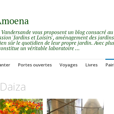
 Amoena
y Vandersande vous proposent un blog consacré au
ssion 'Jardins et Loisirs', aménagement des jardins
ien sûr le quotidien de leur propre jardin. Avec plu
constitue un véritable laboratoire …
anter
Portes ouvertes
Voyages
Livres
Pair
 Daiza