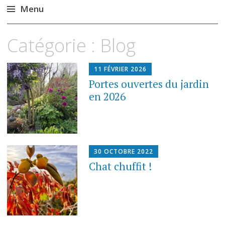
Menu
Aller
Catégorie :
Blog
au
contenu
principal
11 FÉVRIER 2026
Portes ouvertes du jardin
en 2026
30 OCTOBRE 2022
Chat chuffit !