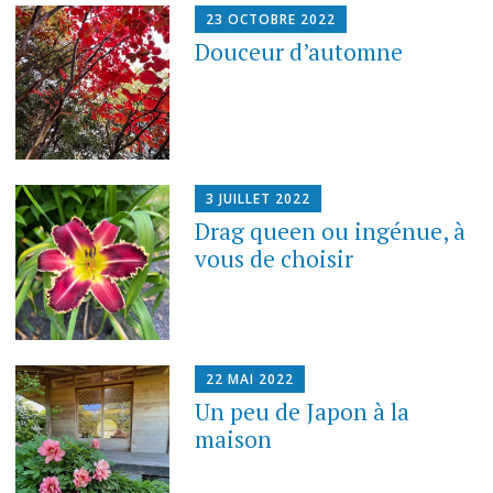
23 OCTOBRE 2022
Douceur d’automne
3 JUILLET 2022
Drag queen ou ingénue, à
vous de choisir
22 MAI 2022
Un peu de Japon à la
maison