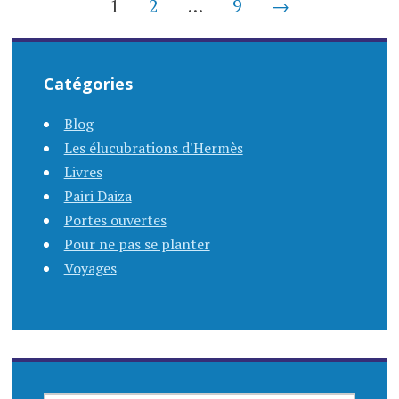
Navigation
1
2
…
9
→
des
articles
Catégories
Blog
Les élucubrations d'Hermès
Livres
Pairi Daiza
Portes ouvertes
Pour ne pas se planter
Voyages