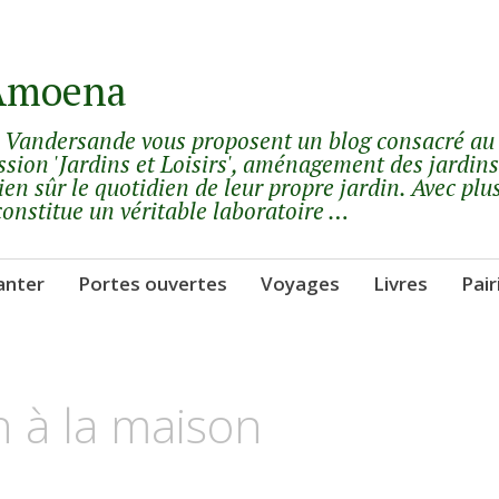
 Amoena
y Vandersande vous proposent un blog consacré au
ssion 'Jardins et Loisirs', aménagement des jardins
ien sûr le quotidien de leur propre jardin. Avec plu
constitue un véritable laboratoire …
anter
Portes ouvertes
Voyages
Livres
Pair
 à la maison