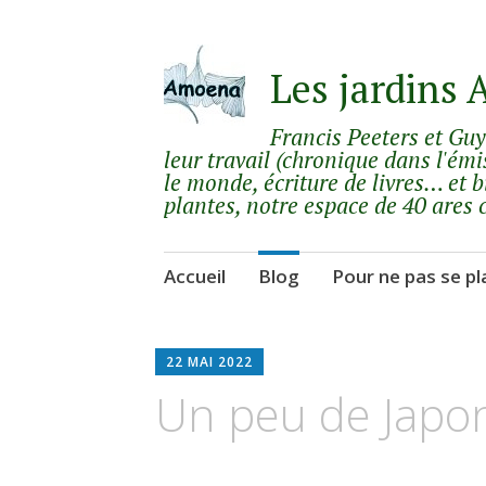
Les jardins
Francis Peeters et Gu
leur travail (chronique dans l'émi
le monde, écriture de livres… et b
plantes, notre espace de 40 ares 
Aller
Accueil
Blog
Pour ne pas se pl
au
contenu
principal
22 MAI 2022
Un peu de Japon