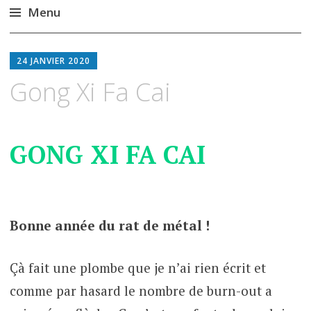
Menu
Aller
au
24 JANVIER 2020
contenu
Gong Xi Fa Cai
principal
GONG XI FA CAI
Bonne année du rat de métal !
Çà fait une plombe que je n’ai rien écrit et
comme par hasard le nombre de burn-out a