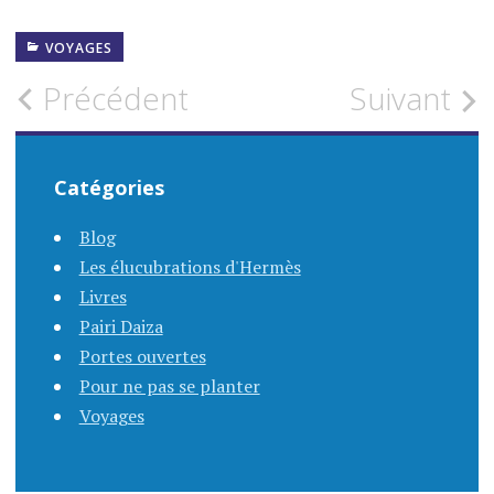
VOYAGES
Navigation
Précédent
Suivant
des
Catégories
articles
Blog
Les élucubrations d'Hermès
Livres
Pairi Daiza
Portes ouvertes
Pour ne pas se planter
Voyages