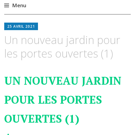
Menu
Aller
au
25 AVRIL 2021
contenu
Un nouveau jardin pour
principal
les portes ouvertes (1)
UN NOUVEAU JARDIN
POUR LES PORTES
OUVERTES (1)