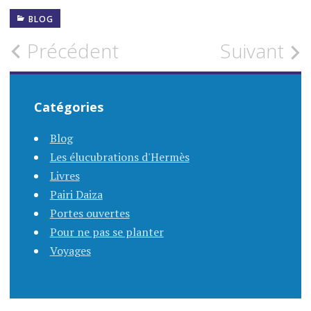
BLOG
Navigation
Précédent
Suivant
des
Catégories
articles
Blog
Les élucubrations d'Hermès
Livres
Pairi Daiza
Portes ouvertes
Pour ne pas se planter
Voyages