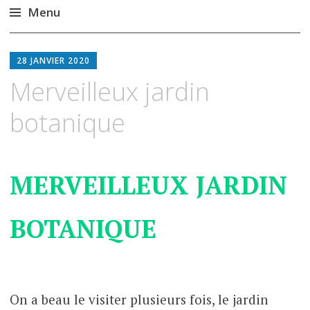
Menu
Aller
au
28 JANVIER 2020
contenu
Merveilleux jardin
principal
botanique
MERVEILLEUX JARDIN
BOTANIQUE
On a beau le visiter plusieurs fois, le jardin