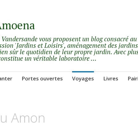
 Amoena
y Vandersande vous proposent un blog consacré au
ssion 'Jardins et Loisirs', aménagement des jardins
ien sûr le quotidien de leur propre jardin. Avec plu
constitue un véritable laboratoire …
anter
Portes ouvertes
Voyages
Livres
Pair
ieu Amon