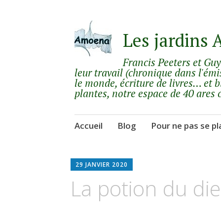
Les jardins
Francis Peeters et Gu
leur travail (chronique dans l'émi
le monde, écriture de livres… et b
plantes, notre espace de 40 ares 
Aller
Accueil
Blog
Pour ne pas se pl
au
contenu
principal
29 JANVIER 2020
La potion du d