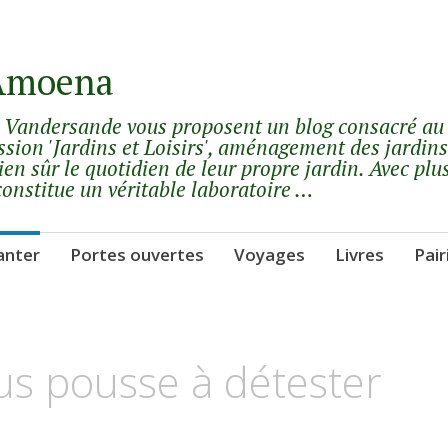
 Amoena
y Vandersande vous proposent un blog consacré au
ssion 'Jardins et Loisirs', aménagement des jardins
ien sûr le quotidien de leur propre jardin. Avec plu
constitue un véritable laboratoire …
anter
Portes ouvertes
Voyages
Livres
Pair
ous pousse à détester