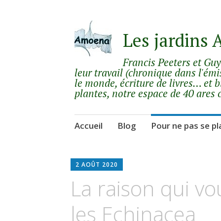
Les jardins
Francis Peeters et Gu
leur travail (chronique dans l'émi
le monde, écriture de livres… et b
plantes, notre espace de 40 ares 
Aller
Accueil
Blog
Pour ne pas se pl
au
contenu
principal
2 AOÛT 2020
La raison qui v
les Echinacea