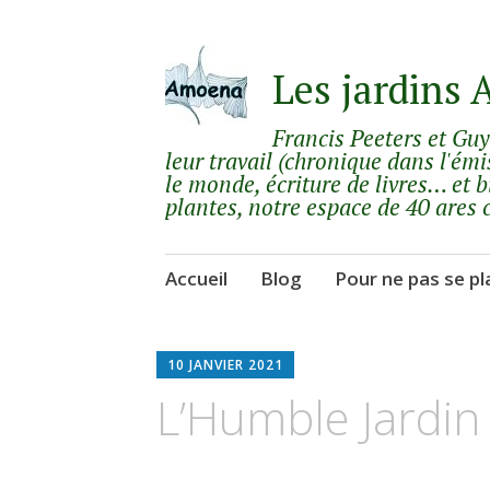
Les jardins
Francis Peeters et Gu
leur travail (chronique dans l'émi
le monde, écriture de livres… et b
plantes, notre espace de 40 ares 
Aller
Accueil
Blog
Pour ne pas se pl
au
contenu
principal
10 JANVIER 2021
L’Humble Jardin