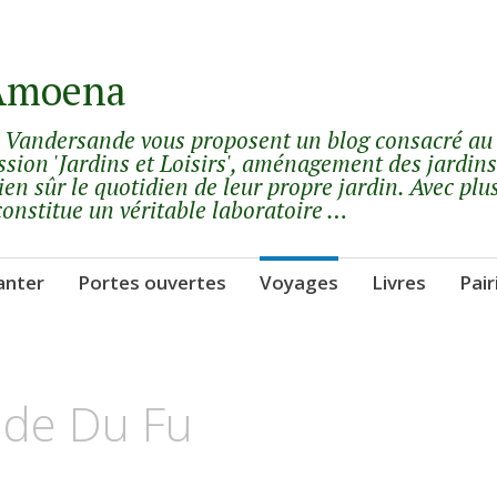
 Amoena
y Vandersande vous proposent un blog consacré au
ssion 'Jardins et Loisirs', aménagement des jardins
ien sûr le quotidien de leur propre jardin. Avec plu
constitue un véritable laboratoire …
anter
Portes ouvertes
Voyages
Livres
Pair
 de Du Fu