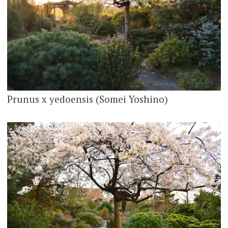
Prunus x yedoensis (Somei Yoshino)